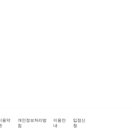
이용약
개인정보처리방
이용안
입점신
관
침
내
청