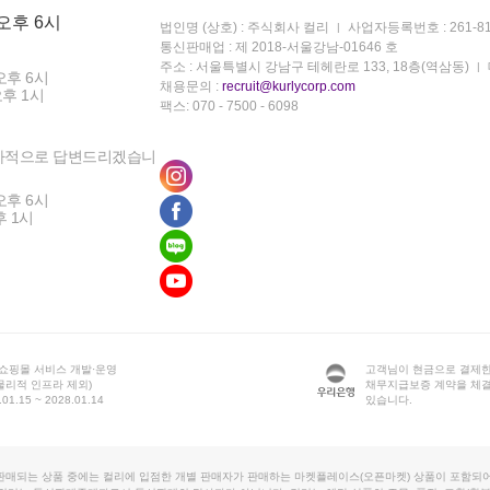
 오후 6시
법인명 (상호) : 주식회사 컬리
사업자등록번호 : 261-81
통신판매업 : 제 2018-서울강남-01646 호
주소 : 서울특별시 강남구 테헤란로 133, 18층(역삼동)
오후 6시
채용문의 :
recruit@kurlycorp.com
오후 1시
팩스: 070 - 7500 - 6098
차적으로 답변드리겠습니
오후 6시
후 1시
 쇼핑몰 서비스 개발·운영
고객님이 현금으로 결제한
물리적 인프라 제외)
채무지급보증 계약을 체
1.15 ~ 2028.01.14
있습니다.
판매되는 상품 중에는 컬리에 입점한 개별 판매자가 판매하는 마켓플레이스(오픈마켓) 상품이 포함되어