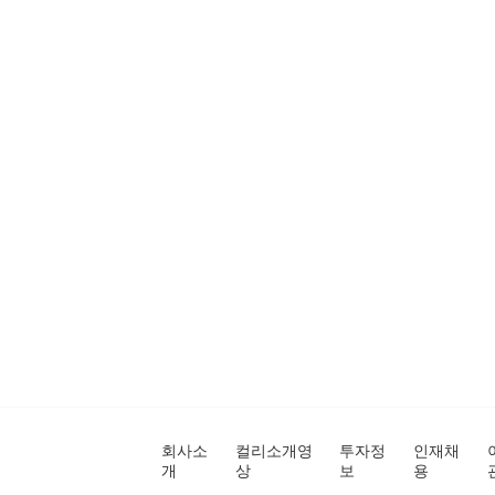
회사소
컬리소개영
투자정
인재채
개
상
보
용