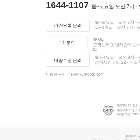
1644-1107
월~토요일 오전 7시 -
월~토요일
오전 7시 - 
카카오톡 문의
일/공휴일
오전 7시 - 
365일
1:1 문의
고객센터 운영시간에 순
다.
월~금요일
오전 9시 - 
대량주문 문의
점심시간
낮 12시 - 오
비회원 문의 :
help@kurlycorp.com
[인증범위] 컬리
(심사받지 않은 
[유효기간] 2025.0
컬리에서 