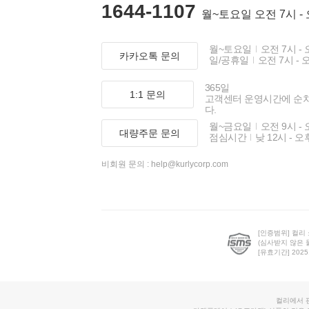
1644-1107
월~토요일 오전 7시 -
월~토요일
오전 7시 - 
카카오톡 문의
일/공휴일
오전 7시 - 
365일
1:1 문의
고객센터 운영시간에 순
다.
월~금요일
오전 9시 - 
대량주문 문의
점심시간
낮 12시 - 오
비회원 문의 :
help@kurlycorp.com
[인증범위] 컬리
(심사받지 않은 
[유효기간] 2025.0
컬리에서 