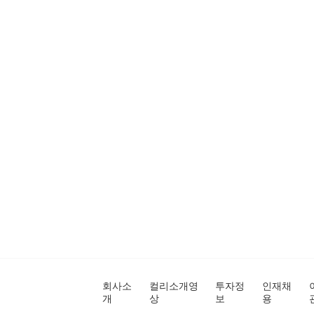
회사소
컬리소개영
투자정
인재채
개
상
보
용