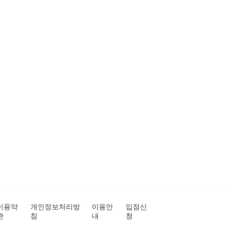
이용약
개인정보처리방
이용안
입점신
관
침
내
청