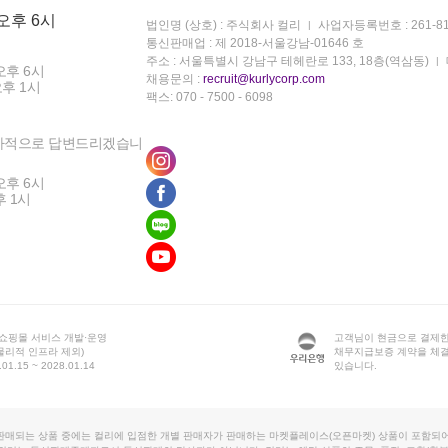
 오후 6시
법인명 (상호) : 주식회사 컬리
사업자등록번호 : 261-81
통신판매업 : 제 2018-서울강남-01646 호
주소 : 서울특별시 강남구 테헤란로 133, 18층(역삼동)
오후 6시
채용문의 :
recruit@kurlycorp.com
오후 1시
팩스: 070 - 7500 - 6098
차적으로 답변드리겠습니
오후 6시
후 1시
 쇼핑몰 서비스 개발·운영
고객님이 현금으로 결제한
물리적 인프라 제외)
채무지급보증 계약을 체
1.15 ~ 2028.01.14
있습니다.
판매되는 상품 중에는 컬리에 입점한 개별 판매자가 판매하는 마켓플레이스(오픈마켓) 상품이 포함되어