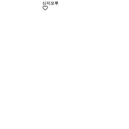
신지모루
멤버스10%쿠폰