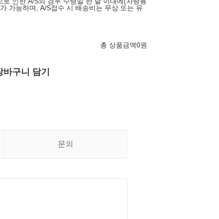
로 인한 A/S의 경우 수령일 한 달 이내에(차량용
S가 가능하며, A/S접수 시 배송비는 무상 또는 유
총 상품금액
0
원
장바구니 담기
문의