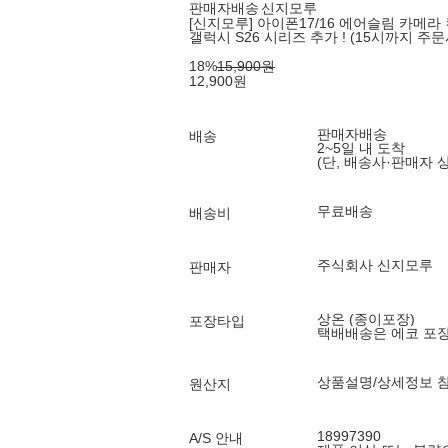
판매자배송
신지모루
[신지모루] 아이폰17/16 에어슬림 카메
갤럭시 S26 시리즈 추가 ! (15시까지 주문
18
%
15,900
원
12,900
원
판매자배송
배송
2~5일 내 도착
(단, 배송사·판매자 
무료배송
배송비
주식회사 신지모루
판매자
상온 (종이포장)
포장타입
택배배송은 에코 포
상품설명/상세정보 
원산지
18997390
A/S 안내