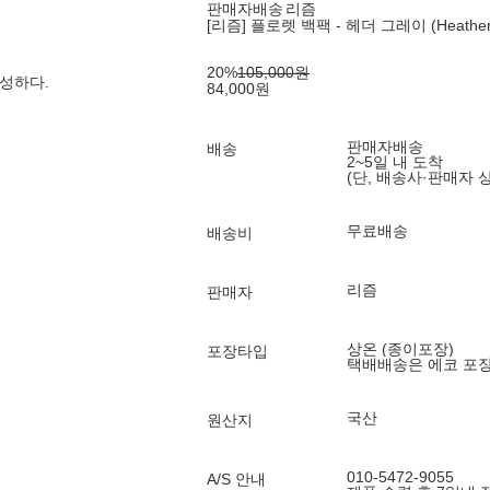
판매자배송
리즘
[리즘] 플로렛 백팩 - 헤더 그레이 (Heather 
20
%
105,000
원
성하다.
84,000
원
판매자배송
배송
2~5일 내 도착
(단, 배송사·판매자 
무료배송
배송비
리즘
판매자
상온 (종이포장)
포장타입
택배배송은 에코 포
국산
원산지
010-5472-9055
A/S 안내