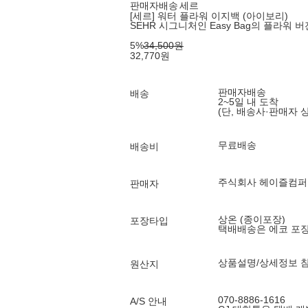
판매자배송
세르
[세르] 워터 플라워 이지백 (아이보리)
SEHR 시그니처인 Easy Bag의 플라워 버
5
%
34,500
원
32,770
원
판매자배송
배송
2~5일 내 도착
(단, 배송사·판매자 
무료배송
배송비
주식회사 헤이즐컴퍼
판매자
상온 (종이포장)
포장타입
택배배송은 에코 포
상품설명/상세정보 
원산지
070-8886-1616
A/S 안내