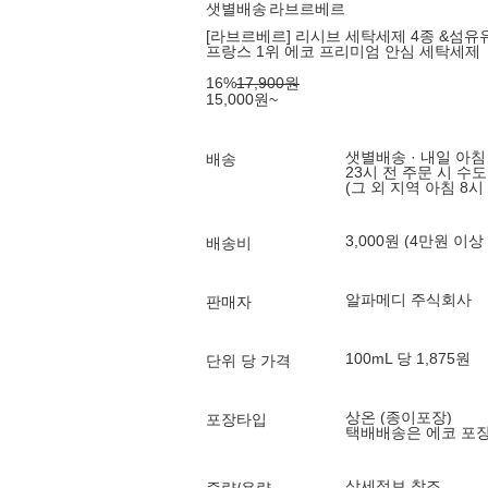
샛별배송
라브르베르
[라브르베르] 리시브 세탁세제 4종 &섬유유
프랑스 1위 에코 프리미엄 안심 세탁세제
16
%
17,900
원
15,000
원
~
샛별배송 · 내일 아침
배송
23시 전 주문 시 수
(그 외 지역 아침 8시
3,000원 (4만원 이상
배송비
알파메디 주식회사
판매자
100mL 당 1,875원
단위 당 가격
상온 (종이포장)
포장타입
택배배송은 에코 포
상세정보 참조