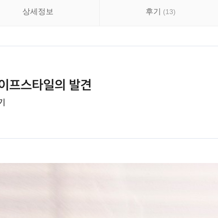
상세정보
후기
(
13
)