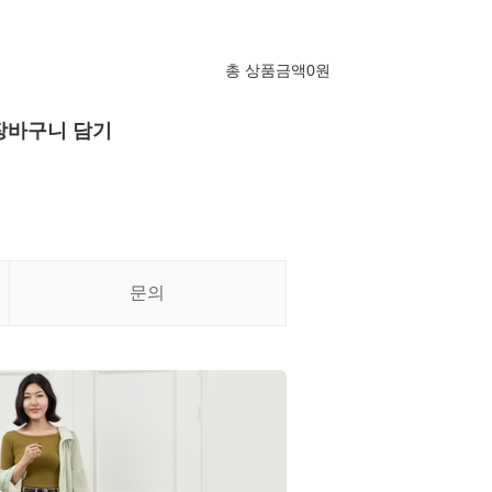
총 상품금액
0
원
장바구니 담기
문의