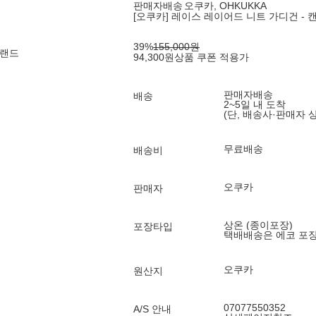
판매자배송
오쿠카, OHKUKKA
[오쿠카] 레이스 레이어드 니트 가디건 -
39
%
155,000
원
브랜드
94,300
원
상품 쿠폰 적용가
판매자배송
배송
2~5일 내 도착
(단, 배송사·판매자 
무료배송
배송비
오쿠카
판매자
상온 (종이포장)
포장타입
택배배송은 에코 포
오쿠카
원산지
07077550352
A/S 안내