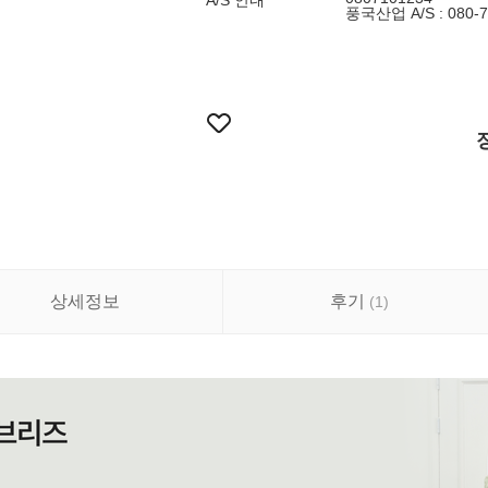
A/S 안내
풍국산업 A/S : 080-7
상세정보
후기
(
1
)