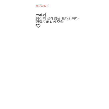
트래커
당신의 설레임을 트래킹하다
컨템포러리
캐주얼