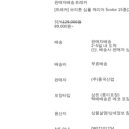
판매자배송
트래커
[트래커] 브리튼 심플 캐리어 5color 15종(2
31
%
129,000
원
89,000
원
~
판매자배송
배송
2~5일 내 도착
(단, 배송사·판매자 
무료배송
배송비
(주)풍국산업
판매자
상온 (종이포장)
포장타입
택배배송은 에코 포
상품설명/상세정보 
원산지
0807101234