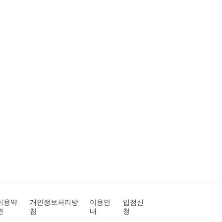
이용약
개인정보처리방
이용안
입점신
관
침
내
청