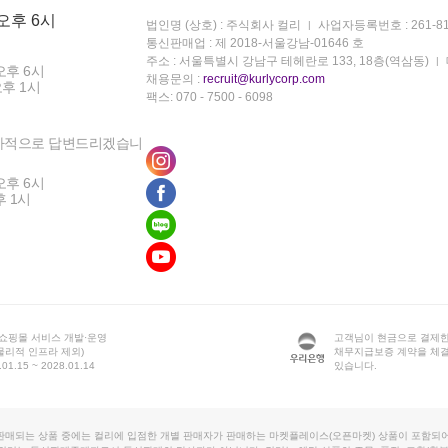
 오후 6시
법인명 (상호) : 주식회사 컬리
사업자등록번호 : 261-81
통신판매업 : 제 2018-서울강남-01646 호
주소 : 서울특별시 강남구 테헤란로 133, 18층(역삼동)
오후 6시
채용문의 :
recruit@kurlycorp.com
오후 1시
팩스: 070 - 7500 - 6098
차적으로 답변드리겠습니
오후 6시
후 1시
 쇼핑몰 서비스 개발·운영
고객님이 현금으로 결제한
물리적 인프라 제외)
채무지급보증 계약을 체
1.15 ~ 2028.01.14
있습니다.
판매되는 상품 중에는 컬리에 입점한 개별 판매자가 판매하는 마켓플레이스(오픈마켓) 상품이 포함되어