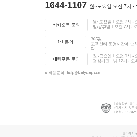
1644-1107
월~토요일 오전 7시 -
월~토요일
오전 7시 - 
카카오톡 문의
일/공휴일
오전 7시 - 
365일
1:1 문의
고객센터 운영시간에 순
다.
월~금요일
오전 9시 - 
대량주문 문의
점심시간
낮 12시 - 오
비회원 문의 :
help@kurlycorp.com
[인증범위] 컬리
(심사받지 않은 
[유효기간] 2025.0
컬리에서 