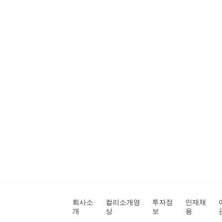
회사소
컬리소개영
투자정
인재채
개
상
보
용