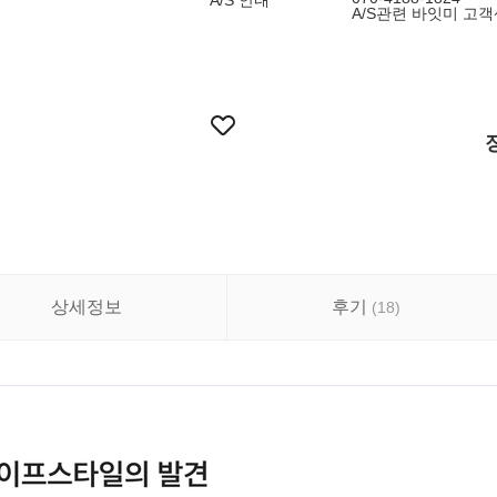
A/S 안내
A/S관련 바잇미 고
상세정보
후기
(
18
)