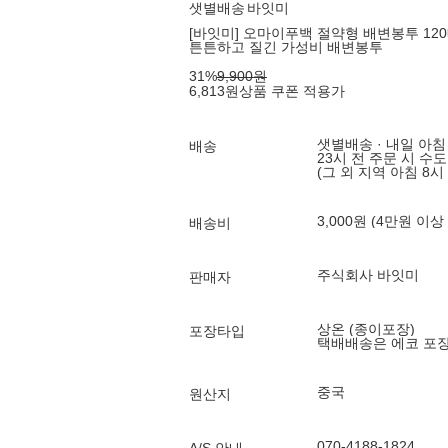
샛별배송
바잇미
[바잇미] 오마이푸백 절약형 배변봉투 120
튼튼하고 질긴 가성비 배변봉투
31
%
9,900
원
6,813
원
상품 쿠폰 적용가
샛별배송 · 내일 아침
배송
23시 전 주문 시 수
(그 외 지역 아침 8시
3,000원 (4만원 이상
배송비
주식회사 바잇미
판매자
상온 (종이포장)
포장타입
택배배송은 에코 포
중국
원산지
070-4188-1824