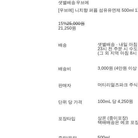
샛별배송
우브에
[우브에] 니치향 퍼퓸 섬유유연제 500ml 1
15
%
25,000
원
21,250
원
샛별배송 · 내일 아침
배송
23시 전 주문 시 수
(그 외 지역 아침 8시
3,000원 (4만원 이상
배송비
머티리얼즈파크 주
판매자
100mL 당 4,250원
단위 당 가격
상온 (종이포장)
포장타입
택배배송은 에코 포
500ml