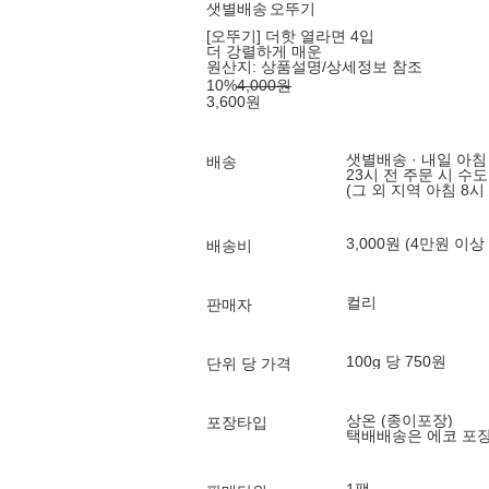
샛별배송
오뚜기
[오뚜기] 더핫 열라면 4입
더 강렬하게 매운
원산지:
상품설명/상세정보 참조
10
%
4,000
원
3,600
원
샛별배송 · 내일 아침
배송
23시 전 주문 시 수
(그 외 지역 아침 8시
3,000원 (4만원 이상
배송비
컬리
판매자
100g 당 750원
단위 당 가격
상온 (종이포장)
포장타입
택배배송은 에코 포