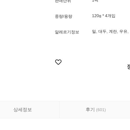
1팩
판매단위
120g * 4개입
중량/용량
밀, 대두, 계란, 우유
알레르기정보
상세정보
후기
(
601
)