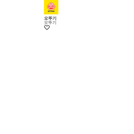
오뚜기
오뚜기