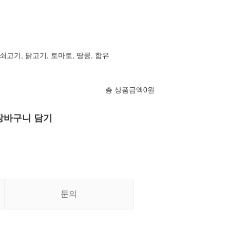
, 쇠고기, 닭고기, 토마토, 땅콩, 함유
총 상품금액
0
원
장바구니 담기
문의