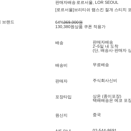
판매자배송
로르서울, LOR SEOUL
[로르서울]브리티쉬 램스킨 절개 스티치 포인
의 브랜드
64
%
369,000
원
130,380
원
상품 쿠폰 적용가
판매자배송
배송
2~5일 내 도착
(단, 배송사·판매자 
무료배송
배송비
주식회사신비
판매자
상온 (종이포장)
포장타입
택배배송은 에코 포
중국
원산지
02-544-8691