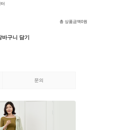
센터
총 상품금액
0
원
장바구니 담기
문의