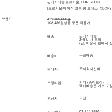
판매자배송
로르서울, LOR SEOUL
[로르서울]베이직 코튼 롱 드레스_CBOP25
의 브랜드
42
%
189,000
원
108,486
원
상품 쿠폰 적용가
판매자배송
배송
2~5일 내 도착
(단, 배송사·판매자 
무료배송
배송비
주식회사신비
판매자
기타 (종이포장)
포장타입
택배배송은 에코 포
국산
원산지
02-544-8691