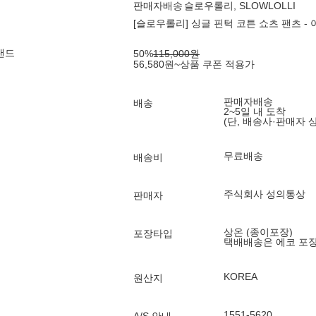
판매자배송
슬로우롤리, SLOWLOLLI
[슬로우롤리] 싱글 핀턱 코튼 쇼츠 팬츠 -
랜드
50
%
115,000
원
56,580
원
~
상품 쿠폰 적용가
판매자배송
배송
2~5일 내 도착
(단, 배송사·판매자 
무료배송
배송비
주식회사 성의통상
판매자
상온 (종이포장)
포장타입
택배배송은 에코 포
KOREA
원산지
1551-5620