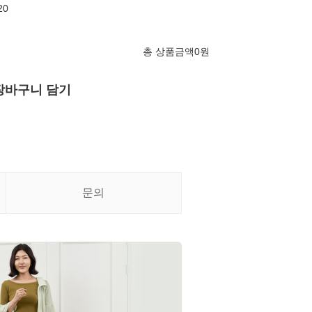
20
총 상품금액
0
원
장바구니 담기
문의