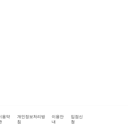
이용약
개인정보처리방
이용안
입점신
관
침
내
청