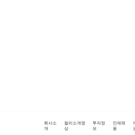
회사소
컬리소개영
투자정
인재채
개
상
보
용