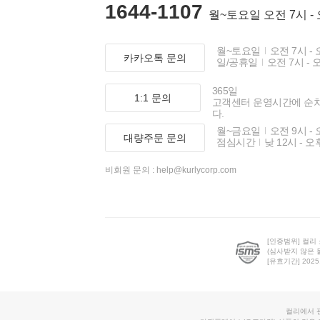
1644-1107
월~토요일 오전 7시 -
월~토요일
오전 7시 - 
카카오톡 문의
일/공휴일
오전 7시 - 
365일
1:1 문의
고객센터 운영시간에 순
다.
월~금요일
오전 9시 - 
대량주문 문의
점심시간
낮 12시 - 오
비회원 문의 :
help@kurlycorp.com
[인증범위] 컬리
(심사받지 않은 
[유효기간] 2025.0
컬리에서 