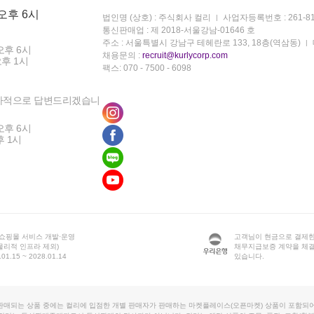
 오후 6시
법인명 (상호) : 주식회사 컬리
사업자등록번호 : 261-81
통신판매업 : 제 2018-서울강남-01646 호
주소 : 서울특별시 강남구 테헤란로 133, 18층(역삼동)
오후 6시
채용문의 :
recruit@kurlycorp.com
오후 1시
팩스: 070 - 7500 - 6098
차적으로 답변드리겠습니
오후 6시
후 1시
 쇼핑몰 서비스 개발·운영
고객님이 현금으로 결제한
물리적 인프라 제외)
채무지급보증 계약을 체
1.15 ~ 2028.01.14
있습니다.
판매되는 상품 중에는 컬리에 입점한 개별 판매자가 판매하는 마켓플레이스(오픈마켓) 상품이 포함되어