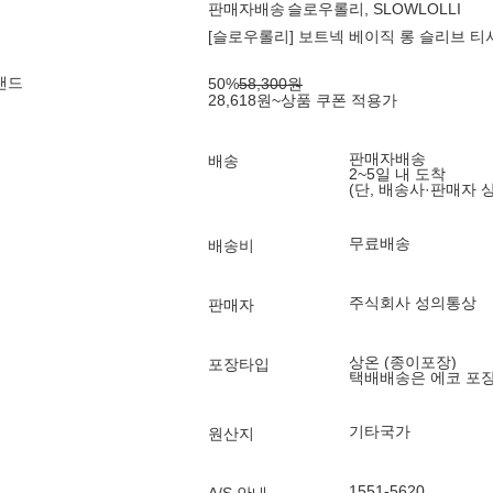
판매자배송
슬로우롤리, SLOWLOLLI
[슬로우롤리] 보트넥 베이직 롱 슬리브 티셔
랜드
50
%
58,300
원
28,618
원
~
상품 쿠폰 적용가
판매자배송
배송
2~5일 내 도착
(단, 배송사·판매자 
무료배송
배송비
주식회사 성의통상
판매자
상온 (종이포장)
포장타입
택배배송은 에코 포
기타국가
원산지
1551-5620