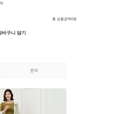
20
총 상품금액
0
원
장바구니 담기
문의