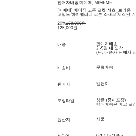
판매자배송
미메메, MIMEME
[미메메] 베이직 코튼 포켓 셔츠_브라운
고밀도 하이퀄리티 코튼 소재로 제작된 기
20
%
158,000
원
125,000
원
판매자배송
배송
2~5일 내 도착
(단, 배송사·판매자 
무료배송
배송비
엘앤이
판매자
상온 (종이포장)
포장타입
택배배송은 에코 포
서울
원산지
07047571455