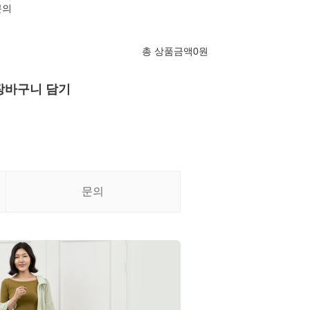
문의
총 상품금액
0
원
장바구니 담기
문의