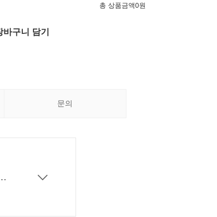
총 상품금액
0
원
장바구니 담기
문의
라코 레티놀 마스크 팩 브러쉬 단독 증정 ♡