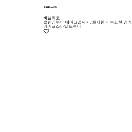
증정이벤트
바닐라코
클렌징부터 메이크업까지, 화사한 피부표현 명가
라이프스타일
트렌디