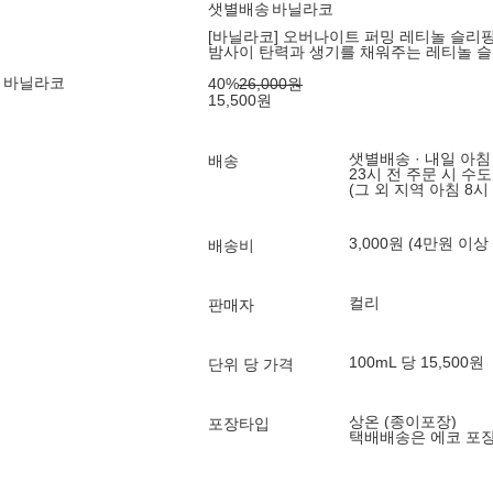
샛별배송
바닐라코
[바닐라코] 오버나이트 퍼밍 레티놀 슬리핑 
밤사이 탄력과 생기를 채워주는 레티놀 
 바닐라코
40
%
26,000
원
15,500
원
샛별배송 · 내일 아침
배송
23시 전 주문 시 수
(그 외 지역 아침 8시
3,000원 (4만원 이상
배송비
컬리
판매자
100mL 당 15,500원
단위 당 가격
상온 (종이포장)
포장타입
택배배송은 에코 포