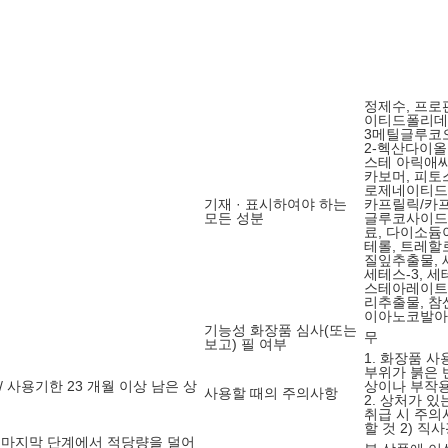
정제수, 프로
이티드폴리데
3메틸글루코오
2-헥산다이올
스테 아릭애씨
카보머, 피토
로제네이티드
기재 · 표시하여야 하는
카프릴릭/카
모든 성분
글루코사이드,
료, 다이소듐
테롤, 트레할
질잎추출물,
세테스-3, 
스테아레이트,
리추출물, 참
이아노코발아민
기능성 화장품 심사(또는
무
보고) 필 여부
1. 화장품 
부위가 붉은 
/ 사용기한 23 개월 이상 남은 상
상이나 부작용
사용할 때의 주의사항
2. 상처가 있
취급 시 주의
할 것 2) 
 마지막 단계에서 적당량을 덜어