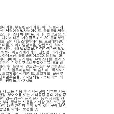
판다이올, 부틸렌글라이콜, 하이드로제네
센, 세틸에틸헥사노에이트, 폴리글리세릴-
스다이스테아레이트, 세테아릴알코올, 1,
, 다이메티콘, 메틸글루세스-20, 폴리부텐,
드, 글리세릴스테아레이트, 트로메타민,
스테롤, 아라키딜알코올, 알란토인, 하이드
레시틴, 베헤닐알코올, 마카다미아씨오일,
프릭트라이글리세라이드, 잔탄검, 아라키딜
 아데노신, 폴리솔베이트20, 레티놀, 향
이디티에이, 글리세린, 유채스테롤, 콜레스
로오스, 인도멀구슬나무꽃추출물, 홀리바
 세라마이드엔피, 인도멀구슬나무잎추출물,
세테스 -5, 알루미늄/마그네슘하이드록사이드
 토코페릴아세테이트, 토코페롤, 울금뿌
산호말추출물, 포타슘세틸포스페이트, 사
, 판테놀, 바쿠치올
사용 시 또는 사용 후 직사광선에 의하여 사용
반점, 부어오름 또는 가려움증 등의 이상 증
이 있는 경우에는 전문의 등과 상담할 것
는 부위 등에는 사용을 자제할 것3. 보관 및
사항 1) 어린이의 손이 닿지 않는 곳에 보관
직사광선을 피해서 보관할 것