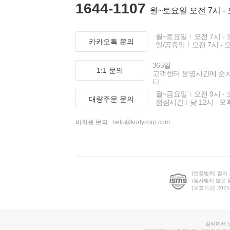
1644-1107
월~토요일 오전 7시 -
월~토요일
오전 7시 - 
카카오톡 문의
일/공휴일
오전 7시 - 
365일
1:1 문의
고객센터 운영시간에 순
다.
월~금요일
오전 9시 - 
대량주문 문의
점심시간
낮 12시 - 오
비회원 문의 :
help@kurlycorp.com
[인증범위] 컬리
(심사받지 않은 
[유효기간] 2025.0
컬리에서 