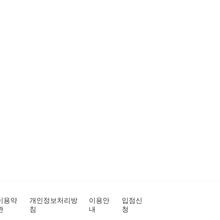
이용약
개인정보처리방
이용안
입점신
관
침
내
청