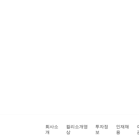
회사소
컬리소개영
투자정
인재채
개
상
보
용