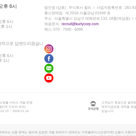
 오후 6시
법인명 (상호) : 주식회사 컬리
사업자등록번호 : 261-81
통신판매업 : 제 2018-서울강남-01646 호
주소 : 서울특별시 강남구 테헤란로 133, 18층(역삼동)
오후 6시
채용문의 :
recruit@kurlycorp.com
오후 1시
팩스: 070 - 7500 - 6098
차적으로 답변드리겠습니
오후 6시
후 1시
 쇼핑몰 서비스 개발·운영
고객님이 현금으로 결제한
물리적 인프라 제외)
채무지급보증 계약을 체
1.15 ~ 2028.01.14
있습니다.
판매되는 상품 중에는 컬리에 입점한 개별 판매자가 판매하는 마켓플레이스(오픈마켓) 상품이 포함되어