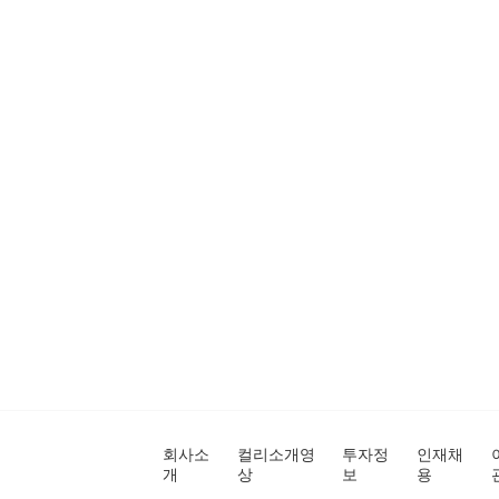
회사소
컬리소개영
투자정
인재채
개
상
보
용