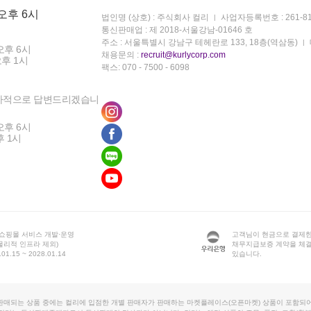
 오후 6시
법인명 (상호) : 주식회사 컬리
사업자등록번호 : 261-81
통신판매업 : 제 2018-서울강남-01646 호
주소 : 서울특별시 강남구 테헤란로 133, 18층(역삼동)
오후 6시
채용문의 :
recruit@kurlycorp.com
오후 1시
팩스: 070 - 7500 - 6098
차적으로 답변드리겠습니
오후 6시
후 1시
 쇼핑몰 서비스 개발·운영
고객님이 현금으로 결제한
물리적 인프라 제외)
채무지급보증 계약을 체
1.15 ~ 2028.01.14
있습니다.
판매되는 상품 중에는 컬리에 입점한 개별 판매자가 판매하는 마켓플레이스(오픈마켓) 상품이 포함되어