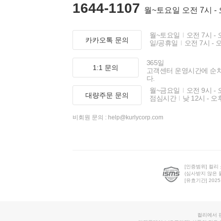
1644-1107
월~토요일 오전 7시 -
월~토요일
오전 7시 - 
카카오톡 문의
일/공휴일
오전 7시 - 
365일
1:1 문의
고객센터 운영시간에 순
다.
월~금요일
오전 9시 - 
대량주문 문의
점심시간
낮 12시 - 오
비회원 문의 :
help@kurlycorp.com
[인증범위] 컬리
(심사받지 않은 
[유효기간] 2025.0
컬리에서 