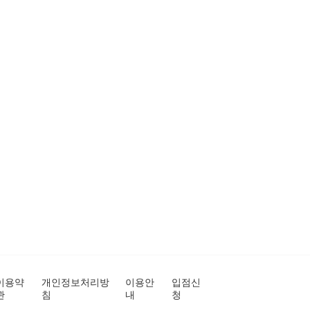
이용약
개인정보처리방
이용안
입점신
관
침
내
청