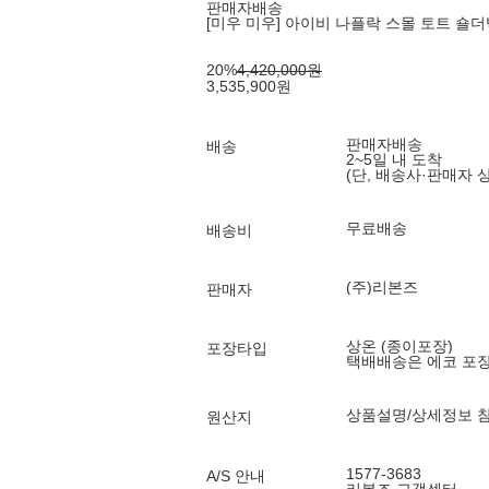
판매자배송
[미우 미우] 아이비 나플락 스몰 토트 숄더백 5
20
%
4,420,000
원
3,535,900
원
판매자배송
배송
2~5일 내 도착
(단, 배송사·판매자 
무료배송
배송비
(주)리본즈
판매자
상온 (종이포장)
포장타입
택배배송은 에코 포
상품설명/상세정보 
원산지
1577-3683
A/S 안내