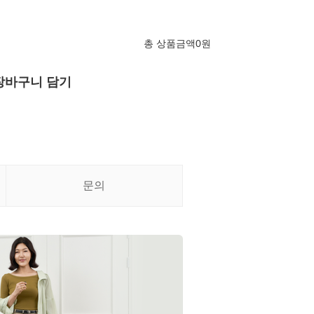
총 상품금액
0
원
장바구니 담기
문의