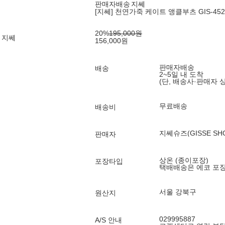
판매자배송
지쎄
[지쎄] 천연가죽 케이트 앵클부츠 GIS-4526
20
%
195,000
원
 지쎄
156,000
원
판매자배송
배송
2~5일 내 도착
(단, 배송사·판매자 
무료배송
배송비
지쎄슈즈(GISSE SH
판매자
상온 (종이포장)
포장타입
택배배송은 에코 포
서울 강북구
원산지
029995887
A/S 안내