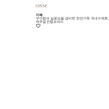
지쎄
우아함과 실용성을 겸비한 천연가죽 국내수제화,
캐주얼
컨템포러리