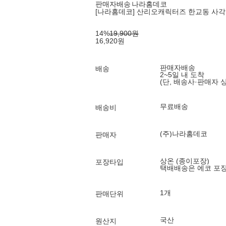
판매자배송
나라홈데코
[나라홈데코] 산리오캐릭터즈 한교동 사
14
%
19,900
원
16,920
원
판매자배송
배송
2~5일 내 도착
(단, 배송사·판매자 
무료배송
배송비
(주)나라홈데코
판매자
상온 (종이포장)
포장타입
택배배송은 에코 포
1개
판매단위
국산
원산지