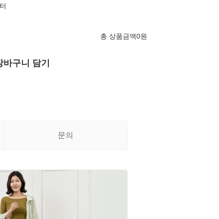
터
총 상품금액
0
원
장바구니 담기
문의