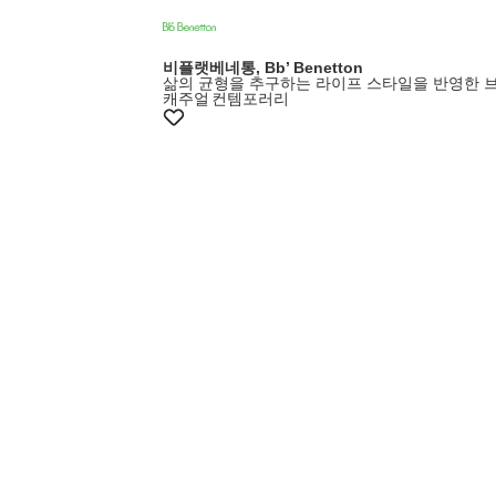
비플랫베네통, Bb’ Benetton
삶의 균형을 추구하는 라이프 스타일을 반영한 
캐주얼
컨템포러리