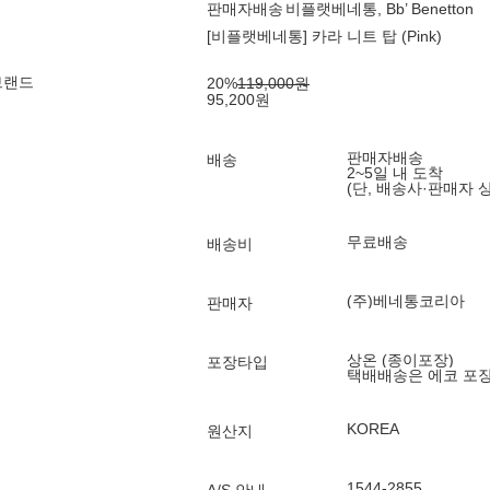
판매자배송
비플랫베네통, Bb’ Benetton
[비플랫베네통] 카라 니트 탑 (Pink)
브랜드
20
%
119,000
원
95,200
원
판매자배송
배송
2~5일 내 도착
(단, 배송사·판매자 
무료배송
배송비
(주)베네통코리아
판매자
상온 (종이포장)
포장타입
택배배송은 에코 포
KOREA
원산지
1544-2855