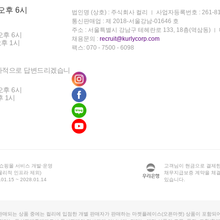
 오후 6시
법인명 (상호) : 주식회사 컬리
사업자등록번호 : 261-81
통신판매업 : 제 2018-서울강남-01646 호
주소 : 서울특별시 강남구 테헤란로 133, 18층(역삼동)
오후 6시
채용문의 :
recruit@kurlycorp.com
오후 1시
팩스: 070 - 7500 - 6098
차적으로 답변드리겠습니
오후 6시
후 1시
 쇼핑몰 서비스 개발·운영
고객님이 현금으로 결제한
물리적 인프라 제외)
채무지급보증 계약을 체
1.15 ~ 2028.01.14
있습니다.
판매되는 상품 중에는 컬리에 입점한 개별 판매자가 판매하는 마켓플레이스(오픈마켓) 상품이 포함되어