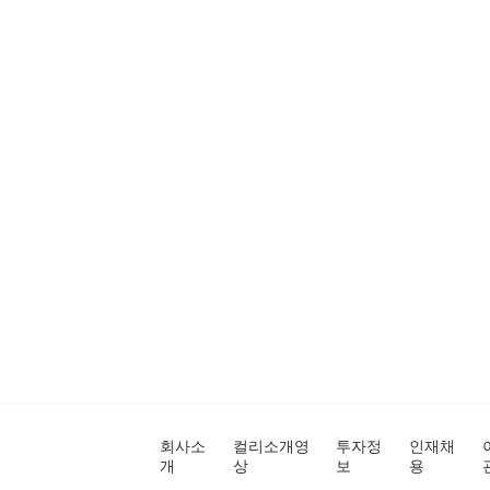
회사소
컬리소개영
투자정
인재채
개
상
보
용