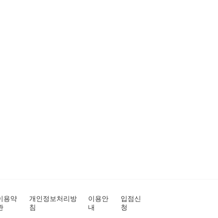
이용약
개인정보처리방
이용안
입점신
관
침
내
청