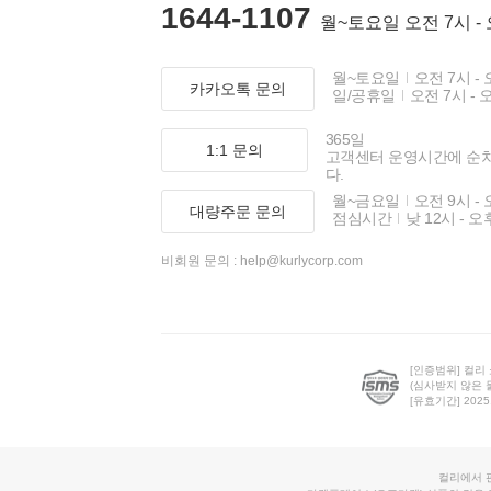
1644-1107
월~토요일 오전 7시 -
월~토요일
오전 7시 - 
카카오톡 문의
일/공휴일
오전 7시 - 
365일
1:1 문의
고객센터 운영시간에 순
다.
월~금요일
오전 9시 - 
대량주문 문의
점심시간
낮 12시 - 오
비회원 문의 :
help@kurlycorp.com
[인증범위] 컬리
(심사받지 않은 
[유효기간] 2025.0
컬리에서 