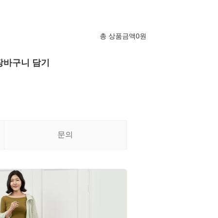
총 상품금액
0
원
장바구니 담기
문의