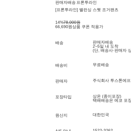
판매자배송
프론투라인
[프론투라인] 밸런싱 스웻 조거팬츠
14
%
78,000
원
66,690
원
상품 쿠폰 적용가
판매자배송
배송
2~5일 내 도착
(단, 배송사·판매자 
무료배송
배송비
주식회사 투스톤에
판매자
상온 (종이포장)
포장타입
택배배송은 에코 포
대한민국
원산지
1522-3262