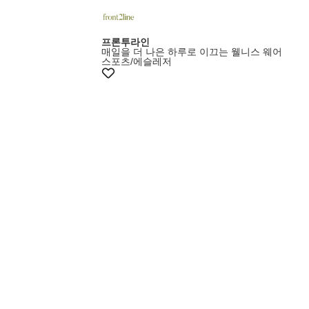
프론투라인
매일을 더 나은 하루로 이끄는 웰니스 웨어
스포츠/에슬레저