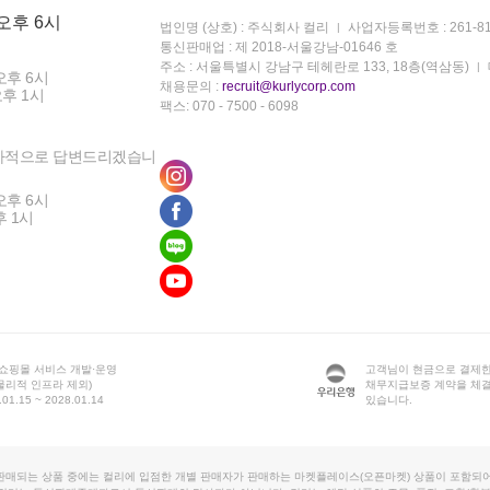
 오후 6시
법인명 (상호) : 주식회사 컬리
사업자등록번호 : 261-81
통신판매업 : 제 2018-서울강남-01646 호
주소 : 서울특별시 강남구 테헤란로 133, 18층(역삼동)
오후 6시
채용문의 :
recruit@kurlycorp.com
오후 1시
팩스: 070 - 7500 - 6098
차적으로 답변드리겠습니
오후 6시
후 1시
 쇼핑몰 서비스 개발·운영
고객님이 현금으로 결제한
물리적 인프라 제외)
채무지급보증 계약을 체
1.15 ~ 2028.01.14
있습니다.
판매되는 상품 중에는 컬리에 입점한 개별 판매자가 판매하는 마켓플레이스(오픈마켓) 상품이 포함되어