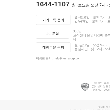
1644-1107
월~토요일 오전 7시 -
월~토요일
오전 7시 - 
카카오톡 문의
일/공휴일
오전 7시 - 
365일
1:1 문의
고객센터 운영시간에 순
다.
월~금요일
오전 9시 - 
대량주문 문의
점심시간
낮 12시 - 오
비회원 문의 :
help@kurlycorp.com
[인증범위] 컬리
(심사받지 않은 
[유효기간] 2025.0
컬리에서 