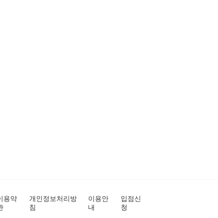
이용약
개인정보처리방
이용안
입점신
관
침
내
청