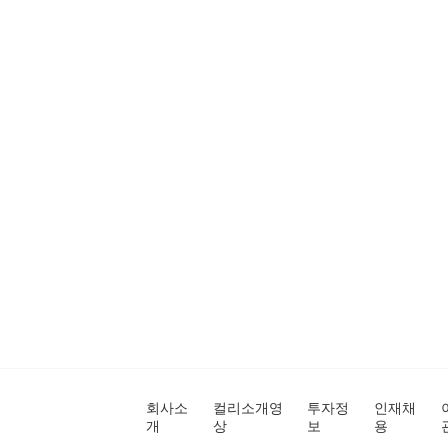
회사소
컬리소개영
투자정
인재채
개
상
보
용