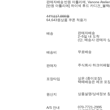
판매자배송
반원 아틀리에, Vanone Atelier
[반원 아틀리에] 하이넥 후드 카디건_블랙(K
44
%
117,000
원
64,643
원
상품 쿠폰 적용가
판매자배송
배송
2~5일 내 도착
(단, 배송사·판매자 
무료배송
배송비
주식회사 하크어패럴
판매자
상온 (종이포장)
포장타입
택배배송은 에코 포
상품설명/상세정보 
원산지
070-7721-2995
A/S 안내