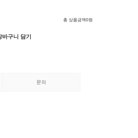
총 상품금액
0
원
장바구니 담기
문의