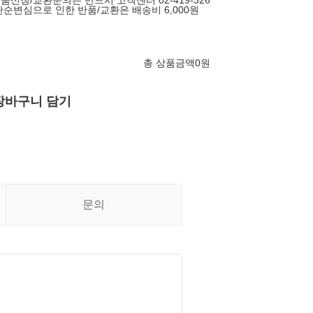
반품신청/교환문의는 반드시 고객센터 02-419-326
단순변심으로 인한 반품/교환은 배송비 6,000원
총 상품금액
0
원
장바구니 담기
문의