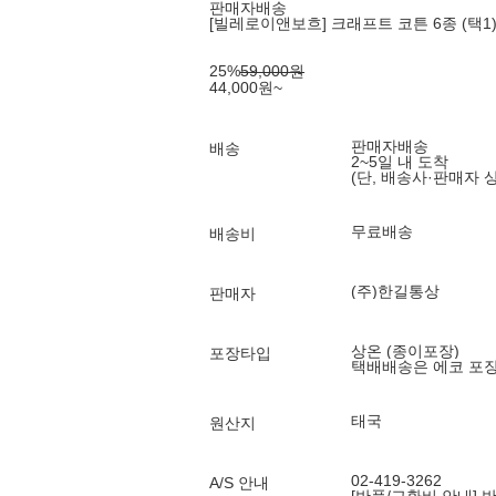
판매자배송
[빌레로이앤보흐] 크래프트 코튼 6종 (택1
25
%
59,000
원
44,000
원
~
판매자배송
배송
2~5일 내 도착
(단, 배송사·판매자 
무료배송
배송비
(주)한길통상
판매자
상온 (종이포장)
포장타입
택배배송은 에코 포
태국
원산지
02-419-3262
A/S 안내