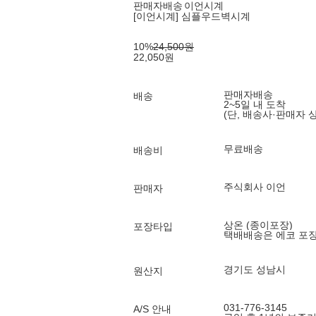
판매자배송
이언시계
[이언시계] 심플우드벽시계
10
%
24,500
원
22,050
원
판매자배송
배송
2~5일 내 도착
(단, 배송사·판매자 
무료배송
배송비
주식회사 이언
판매자
상온 (종이포장)
포장타입
택배배송은 에코 포
경기도 성남시
원산지
031-776-3145
A/S 안내