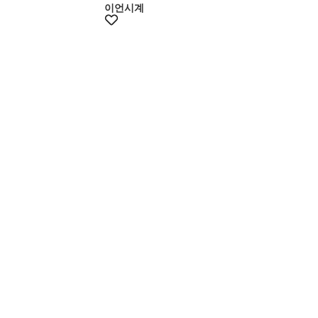
이언시계
+5% 쿠폰