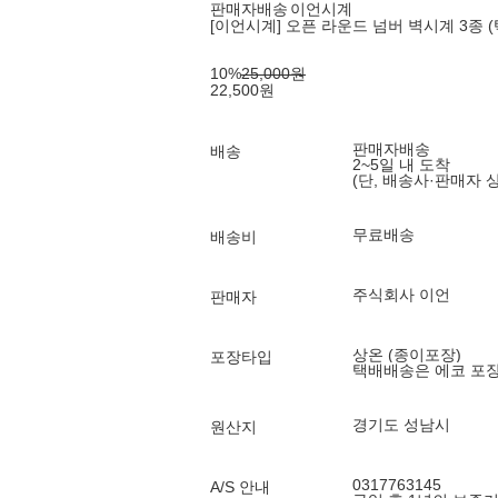
판매자배송
이언시계
[이언시계] 오픈 라운드 넘버 벽시계 3종 (
10
%
25,000
원
22,500
원
판매자배송
배송
2~5일 내 도착
(단, 배송사·판매자 
무료배송
배송비
주식회사 이언
판매자
상온 (종이포장)
포장타입
택배배송은 에코 포
경기도 성남시
원산지
0317763145
A/S 안내