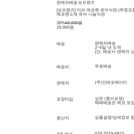
판매자배송
보프렌즈
[보프렌즈] 미피 에코젠 유아식판 (뚜껑포
에코젠소재 유아 나눔식판
38
%
49,000
원
29,900
원
판매자배송
배송
2~5일 내 도착
(단, 배송사·판매자 
무료배송
배송비
(주)인테코에이티
판매자
상온 (종이포장)
포장타입
택배배송은 에코 포
상품설명/상세정보 
원산지
070-7019-6823