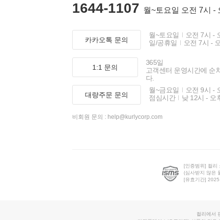
1644-1107
월~토요일 오전 7시 -
월~토요일
오전 7시 - 
카카오톡 문의
일/공휴일
오전 7시 - 
365일
1:1 문의
고객센터 운영시간에 순
다.
월~금요일
오전 9시 - 
대량주문 문의
점심시간
낮 12시 - 오
비회원 문의 :
help@kurlycorp.com
[인증범위] 컬리
(심사받지 않은 
[유효기간] 2025.0
컬리에서 