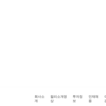
회사소
컬리소개영
투자정
인재채
개
상
보
용