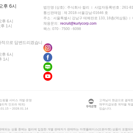
 오후 6시
법인명 (상호) : 주식회사 컬리
사업자등록번호 : 261-81
통신판매업 : 제 2018-서울강남-01646 호
주소 : 서울특별시 강남구 테헤란로 133, 18층(역삼동)
오후 6시
채용문의 :
recruit@kurlycorp.com
오후 1시
팩스: 070 - 7500 - 6098
차적으로 답변드리겠습니
오후 6시
후 1시
 쇼핑몰 서비스 개발·운영
고객님이 현금으로 결제한
물리적 인프라 제외)
채무지급보증 계약을 체
1.15 ~ 2028.01.14
있습니다.
판매되는 상품 중에는 컬리에 입점한 개별 판매자가 판매하는 마켓플레이스(오픈마켓) 상품이 포함되어