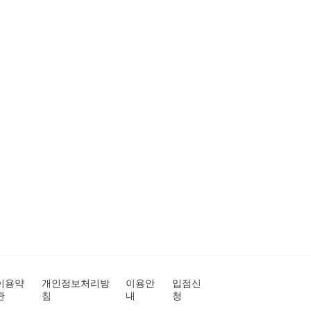
이용약
개인정보처리방
이용안
입점신
관
침
내
청