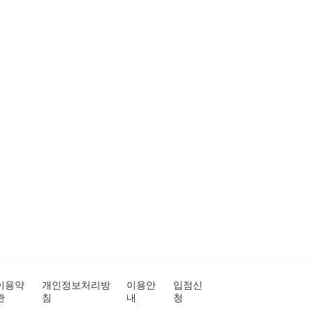
이용약
개인정보처리방
이용안
입점신
관
침
내
청