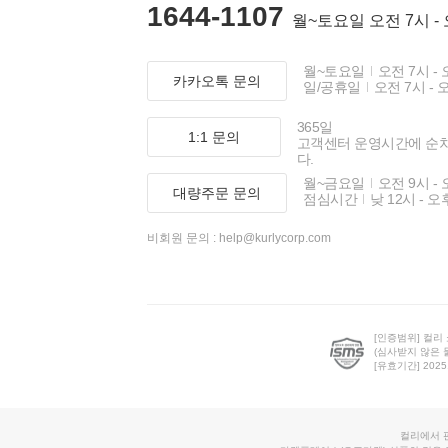
1644-1107
월~토요일 오전 7시 -
월~토요일
오전 7시 - 
카카오톡 문의
일/공휴일
오전 7시 - 
365일
1:1 문의
고객센터 운영시간에 순
다.
월~금요일
오전 9시 - 
대량주문 문의
점심시간
낮 12시 - 오
비회원 문의 :
help@kurlycorp.com
[인증범위] 컬리
(심사받지 않은 
[유효기간] 2025.0
컬리에서 