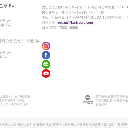
 오후 6시
법인명 (상호) : 주식회사 컬리
사업자등록번호 : 261-81
통신판매업 : 제 2018-서울강남-01646 호
주소 : 서울특별시 강남구 테헤란로 133, 18층(역삼동)
오후 6시
채용문의 :
recruit@kurlycorp.com
오후 1시
팩스: 070 - 7500 - 6098
차적으로 답변드리겠습니
오후 6시
후 1시
 쇼핑몰 서비스 개발·운영
고객님이 현금으로 결제한
물리적 인프라 제외)
채무지급보증 계약을 체
1.15 ~ 2028.01.14
있습니다.
판매되는 상품 중에는 컬리에 입점한 개별 판매자가 판매하는 마켓플레이스(오픈마켓) 상품이 포함되어