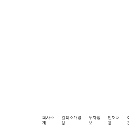
회사소
컬리소개영
투자정
인재채
개
상
보
용