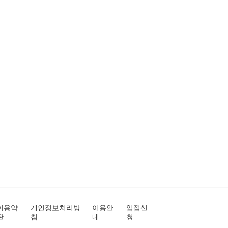
이용약
개인정보처리방
이용안
입점신
관
침
내
청