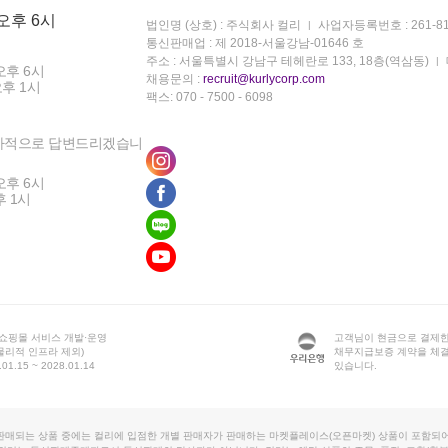
 오후 6시
법인명 (상호) : 주식회사 컬리
사업자등록번호 : 261-81
통신판매업 : 제 2018-서울강남-01646 호
주소 : 서울특별시 강남구 테헤란로 133, 18층(역삼동)
오후 6시
채용문의 :
recruit@kurlycorp.com
오후 1시
팩스: 070 - 7500 - 6098
차적으로 답변드리겠습니
오후 6시
후 1시
 쇼핑몰 서비스 개발·운영
고객님이 현금으로 결제한
물리적 인프라 제외)
채무지급보증 계약을 체
1.15 ~ 2028.01.14
있습니다.
판매되는 상품 중에는 컬리에 입점한 개별 판매자가 판매하는 마켓플레이스(오픈마켓) 상품이 포함되어