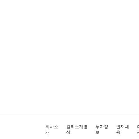
회사소
컬리소개영
투자정
인재채
개
상
보
용