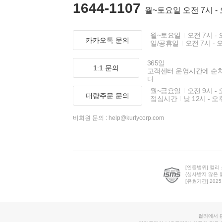
1644-1107
월~토요일 오전 7시 -
월~토요일
오전 7시 - 
카카오톡 문의
일/공휴일
오전 7시 - 
365일
1:1 문의
고객센터 운영시간에 순
다.
월~금요일
오전 9시 - 
대량주문 문의
점심시간
낮 12시 - 오
비회원 문의 :
help@kurlycorp.com
[인증범위] 컬리
(심사받지 않은 
[유효기간] 2025.0
컬리에서 