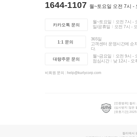
1644-1107
월~토요일 오전 7시 -
월~토요일
오전 7시 - 
카카오톡 문의
일/공휴일
오전 7시 - 
365일
1:1 문의
고객센터 운영시간에 순
다.
월~금요일
오전 9시 - 
대량주문 문의
점심시간
낮 12시 - 오
비회원 문의 :
help@kurlycorp.com
[인증범위] 컬리
(심사받지 않은 
[유효기간] 2025.0
컬리에서 