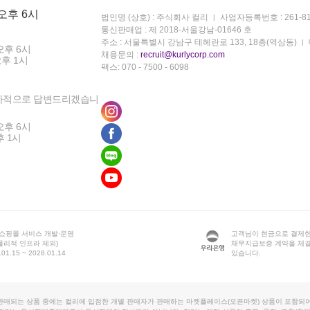
 오후 6시
법인명 (상호) : 주식회사 컬리
사업자등록번호 : 261-81
통신판매업 : 제 2018-서울강남-01646 호
주소 : 서울특별시 강남구 테헤란로 133, 18층(역삼동)
오후 6시
채용문의 :
recruit@kurlycorp.com
오후 1시
팩스: 070 - 7500 - 6098
차적으로 답변드리겠습니
오후 6시
후 1시
 쇼핑몰 서비스 개발·운영
고객님이 현금으로 결제한
물리적 인프라 제외)
채무지급보증 계약을 체
1.15 ~ 2028.01.14
있습니다.
판매되는 상품 중에는 컬리에 입점한 개별 판매자가 판매하는 마켓플레이스(오픈마켓) 상품이 포함되어