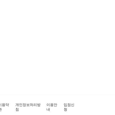
이용약
개인정보처리방
이용안
입점신
관
침
내
청