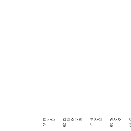
회사소
컬리소개영
투자정
인재채
개
상
보
용