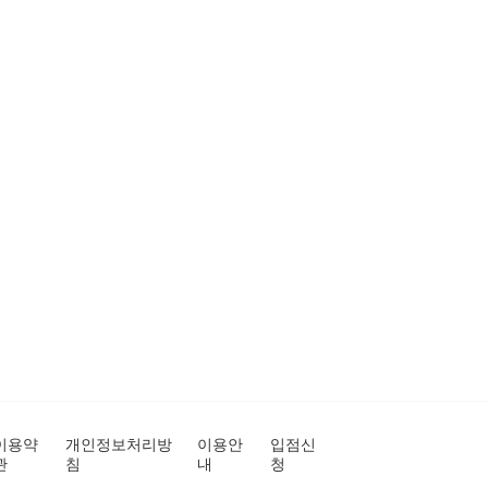
이용약
개인정보처리방
이용안
입점신
관
침
내
청