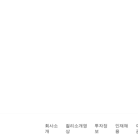
회사소
컬리소개영
투자정
인재채
개
상
보
용