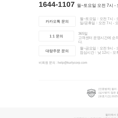
1644-1107
월~토요일 오전 7시 -
월~토요일
오전 7시 - 
카카오톡 문의
일/공휴일
오전 7시 - 
365일
1:1 문의
고객센터 운영시간에 순
다.
월~금요일
오전 9시 - 
대량주문 문의
점심시간
낮 12시 - 오
비회원 문의 :
help@kurlycorp.com
[인증범위] 컬리
(심사받지 않은 
[유효기간] 2025.0
컬리에서 