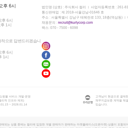
 오후 6시
법인명 (상호) : 주식회사 컬리
사업자등록번호 : 261-81
통신판매업 : 제 2018-서울강남-01646 호
주소 : 서울특별시 강남구 테헤란로 133, 18층(역삼동)
오후 6시
채용문의 :
recruit@kurlycorp.com
오후 1시
팩스: 070 - 7500 - 6098
차적으로 답변드리겠습니
오후 6시
후 1시
 쇼핑몰 서비스 개발·운영
고객님이 현금으로 결제한
물리적 인프라 제외)
채무지급보증 계약을 체
1.15 ~ 2028.01.14
있습니다.
판매되는 상품 중에는 컬리에 입점한 개별 판매자가 판매하는 마켓플레이스(오픈마켓) 상품이 포함되어