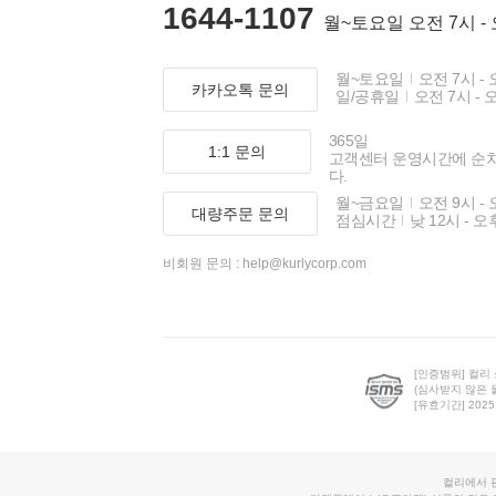
1644-1107
월~토요일 오전 7시 -
월~토요일
오전 7시 - 
카카오톡 문의
일/공휴일
오전 7시 - 
365일
1:1 문의
고객센터 운영시간에 순
다.
월~금요일
오전 9시 - 
대량주문 문의
점심시간
낮 12시 - 오
비회원 문의 :
help@kurlycorp.com
[인증범위] 컬리
(심사받지 않은 
[유효기간] 2025.0
컬리에서 