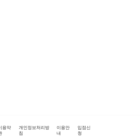
이용약
개인정보처리방
이용안
입점신
관
침
내
청