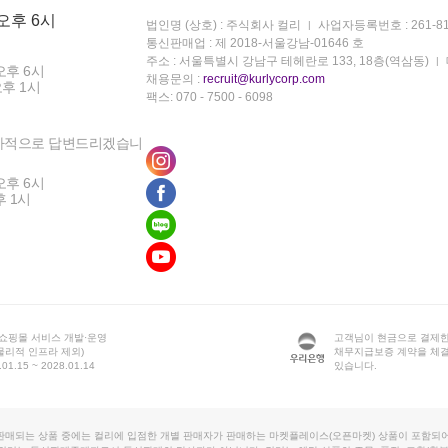
 오후 6시
법인명 (상호) : 주식회사 컬리
사업자등록번호 : 261-81
통신판매업 : 제 2018-서울강남-01646 호
주소 : 서울특별시 강남구 테헤란로 133, 18층(역삼동)
오후 6시
채용문의 :
recruit@kurlycorp.com
오후 1시
팩스: 070 - 7500 - 6098
차적으로 답변드리겠습니
오후 6시
후 1시
 쇼핑몰 서비스 개발·운영
고객님이 현금으로 결제한
물리적 인프라 제외)
채무지급보증 계약을 체
1.15 ~ 2028.01.14
있습니다.
판매되는 상품 중에는 컬리에 입점한 개별 판매자가 판매하는 마켓플레이스(오픈마켓) 상품이 포함되어