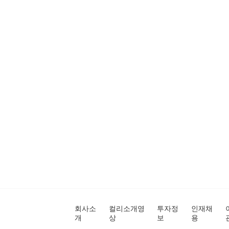
회사소
컬리소개영
투자정
인재채
개
상
보
용