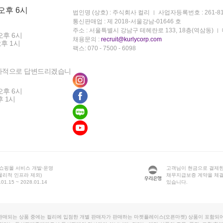
 오후 6시
법인명 (상호) : 주식회사 컬리
사업자등록번호 : 261-81
통신판매업 : 제 2018-서울강남-01646 호
주소 : 서울특별시 강남구 테헤란로 133, 18층(역삼동)
오후 6시
채용문의 :
recruit@kurlycorp.com
오후 1시
팩스: 070 - 7500 - 6098
차적으로 답변드리겠습니
오후 6시
후 1시
 쇼핑몰 서비스 개발·운영
고객님이 현금으로 결제한
물리적 인프라 제외)
채무지급보증 계약을 체
1.15 ~ 2028.01.14
있습니다.
판매되는 상품 중에는 컬리에 입점한 개별 판매자가 판매하는 마켓플레이스(오픈마켓) 상품이 포함되어