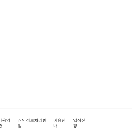
이용약
개인정보처리방
이용안
입점신
관
침
내
청