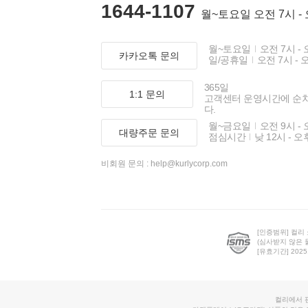
1644-1107
월~토요일 오전 7시 -
월~토요일
오전 7시 - 
카카오톡 문의
일/공휴일
오전 7시 - 
365일
1:1 문의
고객센터 운영시간에 순
다.
월~금요일
오전 9시 - 
대량주문 문의
점심시간
낮 12시 - 오
비회원 문의 :
help@kurlycorp.com
[인증범위] 컬리
(심사받지 않은 
[유효기간] 2025.0
컬리에서 