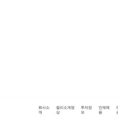
회사소
컬리소개영
투자정
인재채
개
상
보
용