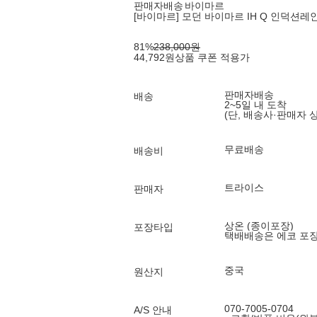
판매자배송
바이마르
[바이마르] 모던 바이마르 IH Q 인덕션레
81
%
238,000
원
44,792
원
상품 쿠폰 적용가
판매자배송
배송
2~5일 내 도착
(단, 배송사·판매자 
무료배송
배송비
트라이스
판매자
상온 (종이포장)
포장타입
택배배송은 에코 포
중국
원산지
070-7005-0704
A/S 안내