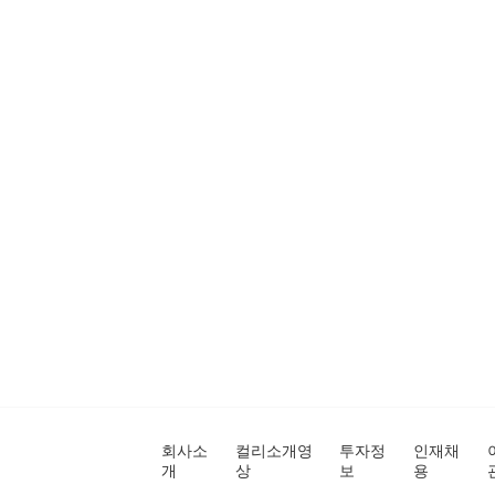
회사소
컬리소개영
투자정
인재채
개
상
보
용