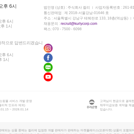
 오후 6시
법인명 (상호) : 주식회사 컬리
사업자등록번호 : 261-81
통신판매업 : 제 2018-서울강남-01646 호
주소 : 서울특별시 강남구 테헤란로 133, 18층(역삼동)
오후 6시
채용문의 :
recruit@kurlycorp.com
오후 1시
팩스: 070 - 7500 - 6098
차적으로 답변드리겠습니
오후 6시
후 1시
 쇼핑몰 서비스 개발·운영
고객님이 현금으로 결제한
물리적 인프라 제외)
채무지급보증 계약을 체
1.15 ~ 2028.01.14
있습니다.
판매되는 상품 중에는 컬리에 입점한 개별 판매자가 판매하는 마켓플레이스(오픈마켓) 상품이 포함되어