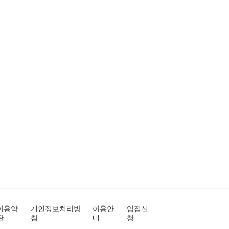
이용약
개인정보처리방
이용안
입점신
관
침
내
청