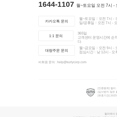
1644-1107
월~토요일 오전 7시 -
월~토요일
오전 7시 - 
카카오톡 문의
일/공휴일
오전 7시 - 
365일
1:1 문의
고객센터 운영시간에 순
다.
월~금요일
오전 9시 - 
대량주문 문의
점심시간
낮 12시 - 오
비회원 문의 :
help@kurlycorp.com
[인증범위] 컬리
(심사받지 않은 
[유효기간] 2025.0
컬리에서 