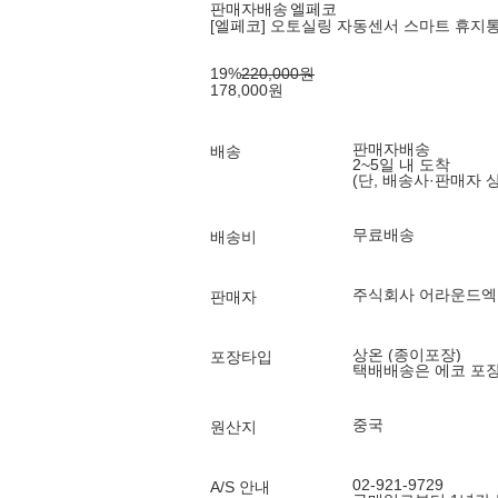
판매자배송
엘페코
[엘페코] 오토실링 자동센서 스마트 휴지통 1
19
%
220,000
원
178,000
원
판매자배송
배송
2~5일 내 도착
(단, 배송사·판매자 
무료배송
배송비
주식회사 어라운드엑
판매자
상온 (종이포장)
포장타입
택배배송은 에코 포
중국
원산지
02-921-9729
A/S 안내