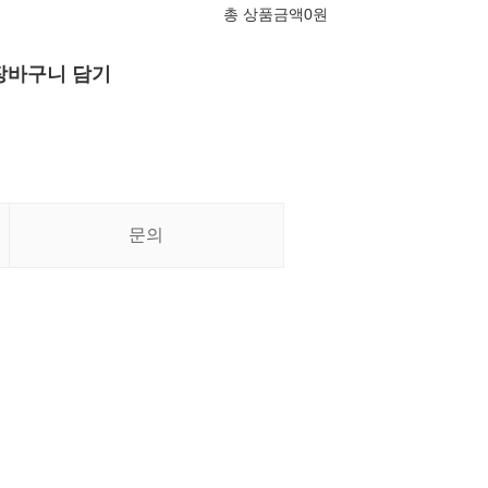
총 상품금액
0
원
장바구니 담기
문의