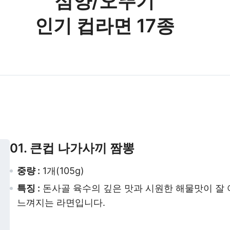
삼양/오뚜기
인기 컵라면 17종
01. 큰컵 나가사끼 짬뽕
중량 :
1개(105g)
특징 :
돈사골 육수의 깊은 맛과 시원한 해물맛이 잘
느껴지는 라면입니다.