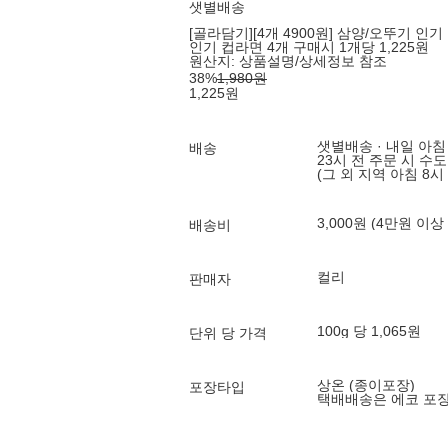
샛별배송
[골라담기][4개 4900원] 삼양/오뚜기 인기 
인기 컵라면 4개 구매시 1개당 1,225원
원산지:
상품설명/상세정보 참조
38
%
1,980
원
1,225
원
샛별배송 · 내일 아침
배송
23시 전 주문 시 수
(그 외 지역 아침 8시
3,000원 (4만원 이상
배송비
컬리
판매자
100g 당 1,065원
단위 당 가격
상온 (종이포장)
포장타입
택배배송은 에코 포