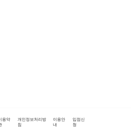
이용약
개인정보처리방
이용안
입점신
관
침
내
청