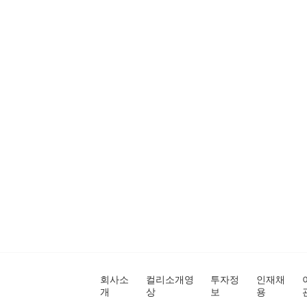
회사소
컬리소개영
투자정
인재채
개
상
보
용