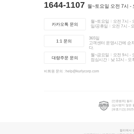
1644-1107
월~토요일 오전 7시 -
월~토요일
오전 7시 - 
카카오톡 문의
일/공휴일
오전 7시 - 
365일
1:1 문의
고객센터 운영시간에 순
다.
월~금요일
오전 9시 - 
대량주문 문의
점심시간
낮 12시 - 오
비회원 문의 :
help@kurlycorp.com
[인증범위] 컬리
(심사받지 않은 
[유효기간] 2025.0
컬리에서 