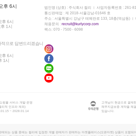
 오후 6시
법인명 (상호) : 주식회사 컬리
사업자등록번호 : 261-81
통신판매업 : 제 2018-서울강남-01646 호
주소 : 서울특별시 강남구 테헤란로 133, 18층(역삼동)
오후 6시
채용문의 :
recruit@kurlycorp.com
오후 1시
팩스: 070 - 7500 - 6098
차적으로 답변드리겠습니
오후 6시
후 1시
 쇼핑몰 서비스 개발·운영
고객님이 현금으로 결제한
물리적 인프라 제외)
채무지급보증 계약을 체
1.15 ~ 2028.01.14
있습니다.
판매되는 상품 중에는 컬리에 입점한 개별 판매자가 판매하는 마켓플레이스(오픈마켓) 상품이 포함되어