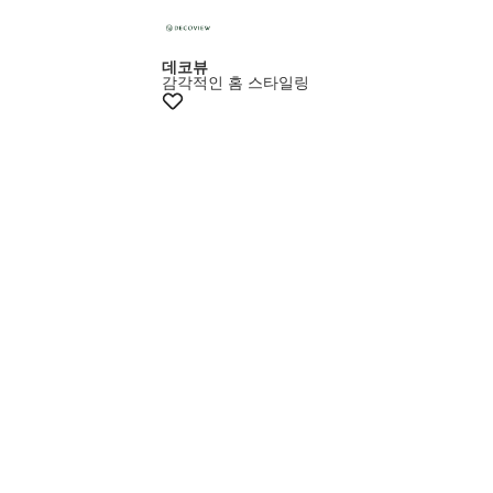
+10%쿠폰
데코뷰
감각적인 홈 스타일링