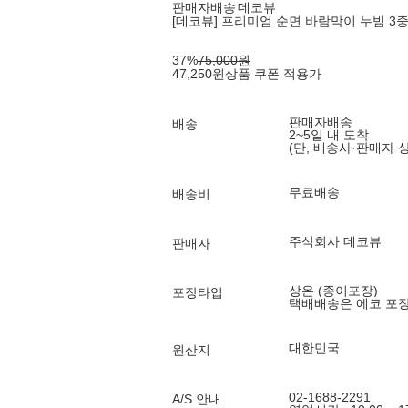
판매자배송
데코뷰
[데코뷰] 프리미엄 순면 바람막이 누빔 3중 
37
%
75,000
원
47,250
원
상품 쿠폰 적용가
판매자배송
배송
2~5일 내 도착
(단, 배송사·판매자 
무료배송
배송비
주식회사 데코뷰
판매자
상온 (종이포장)
포장타입
택배배송은 에코 포
대한민국
원산지
02-1688-2291
A/S 안내