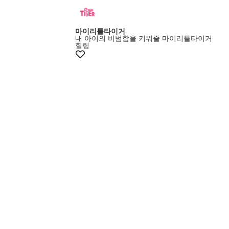
멤버스20%쿠폰
마이리틀타이거
내 아이의 비범함을 키워줄 마이리틀타이거
힐링