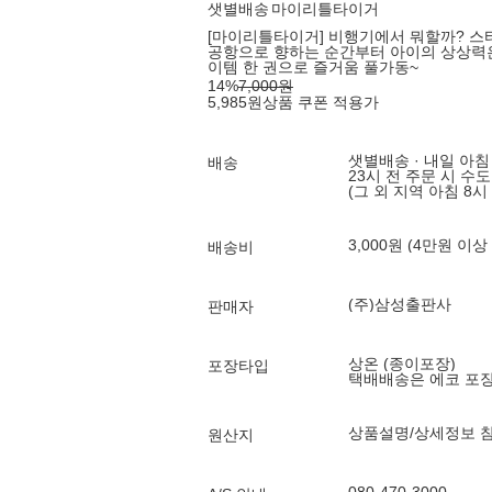
샛별배송
마이리틀타이거
[마이리틀타이거] 비행기에서 뭐할까? 스
공항으로 향하는 순간부터 아이의 상상력은 
이템 한 권으로 즐거움 풀가동~
14
%
7,000
원
5,985
원
상품 쿠폰 적용가
샛별배송 · 내일 아침
배송
23시 전 주문 시 수
(그 외 지역 아침 8시
3,000원 (4만원 이상
배송비
(주)삼성출판사
판매자
상온 (종이포장)
포장타입
택배배송은 에코 포
상품설명/상세정보 
원산지