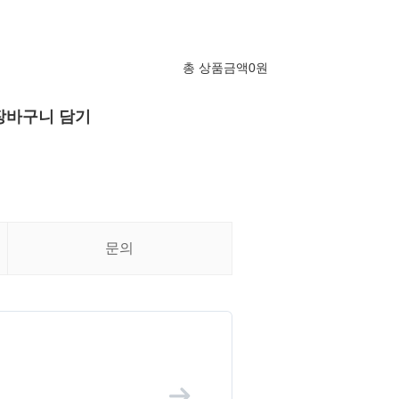
총 상품금액
0
원
장바구니 담기
문의