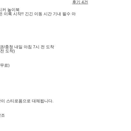
후기 4건
티커 놀이북
이륙 시작!! 긴긴 이동 시간 기내 필수 아
도권/충청 내일 아침 7시 전 도착
 전 도착)
 무료)
장이 스티로폼으로 대체됩니다.
참조