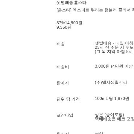
샛별배송
홈스타
[홈스타] 엑스퍼트 뿌리는 텀블러 클리너 주
37
%
14,900
원
9,350
원
샛별배송 · 내일 아침
배송
23시 전 주문 시 수
(그 외 지역 아침 8시
3,000원 (4만원 이상
배송비
(주)엘지생활건강
판매자
100mL 당 1,870원
단위 당 가격
상온 (종이포장)
포장타입
택배배송은 에코 포
국산