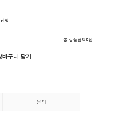
 진행
총 상품금액
0
원
장바구니 담기
문의