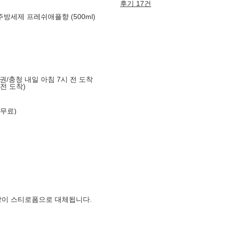
후기 17건
방세제 프레쉬애플향 (500ml)
도권/충청 내일 아침 7시 전 도착
 전 도착)
 무료)
장이 스티로폼으로 대체됩니다.