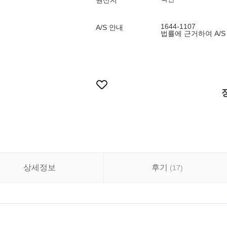
원산지
1644-1107
A/S 안내
법률에 근거하여 A/S
상세정보
후기
(
17
)