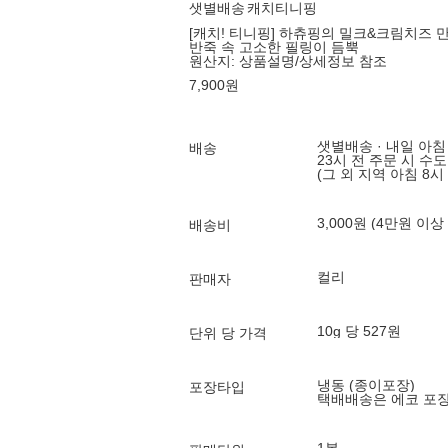
샛별배송
캐치티니핑
[캐치! 티니핑] 하츄핑의 밀크&크림치즈 만
반죽 속 고소한 필링이 듬뿍
원산지:
상품설명/상세정보 참조
7,900
원
샛별배송 · 내일 아침
배송
23시 전 주문 시 수
(그 외 지역 아침 8시
3,000원 (4만원 이상
배송비
컬리
판매자
10g 당 527원
단위 당 가격
냉동 (종이포장)
포장타입
택배배송은 에코 포