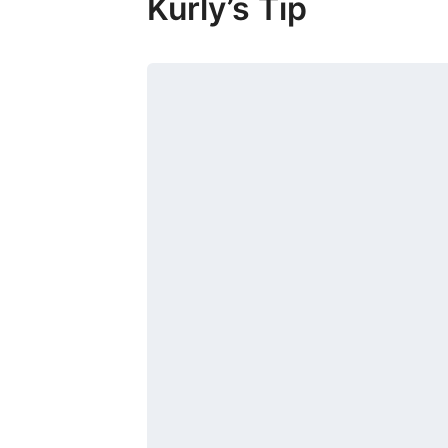
Kurly’s Tip