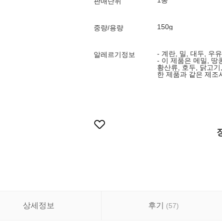
1봉
판매단위
150g
중량/용량
- 계란, 밀, 대두, 우
알레르기정보
- 이 제품은 메밀, 땅
황산류, 호두, 닭고기,
한 제품과 같은 제조
상세정보
후기
(
57
)