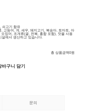
유, 쇠고기 함유
콩, 고등어, 게, 새우, 돼지고기, 복숭아, 토마토, 아
 오징어, 조개류(굴, 전복, 홍합 포함), 잣을 사용
시설에서 생산하고 있습니다.
총 상품금액
0
원
장바구니 담기
문의