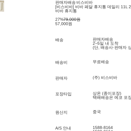
판매자배송
비스비바
[비스비바] 비바 페달 휴지통 데일리 11L 2
비바 휴지통
27
%
79,000
원
57,000
원
판매자배송
배송
2~5일 내 도착
(단, 배송사·판매자 
무료배송
배송비
(주) 비스비바
판매자
상온 (종이포장)
포장타입
택배배송은 에코 포
중국
원산지
1588-8164
A/S 안내