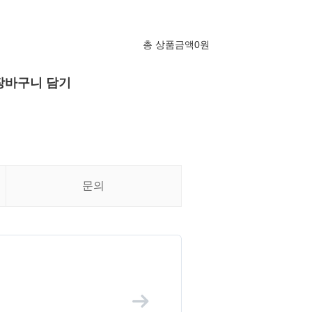
총 상품금액
0
원
장바구니 담기
문의